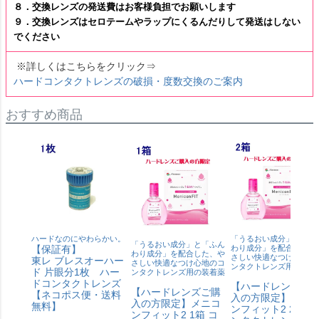
８．交換レンズの発送費はお客様負担でお願いします
９．交換レンズはセロテームやラップにくるんだりして発送はしない
でください
※詳しくはこちらをクリック⇒
ハードコンタクトレンズの破損・度数交換のご案内
おすすめ商品
ハードなのにやわらかい。
「うるおい成分」と「ふ
「うるおい成分」と「ふん
【保証有】
わり成分」を配合した、
わり成分」を配合した、や
さしい快適なつけ心地の
東レ ブレスオーハー
さしい快適なつけ心地のコ
ンタクトレンズ用の装着
ド 片眼分1枚 ハー
ンタクトレンズ用の装着薬
ドコンタクトレンズ
【ハードレンズご
【ハードレンズご購
【ネコポス便・送料
入の方限定】メニ
入の方限定】メニコ
無料】
ンフィット2 2箱 コ
ンフィット2 1箱 コ