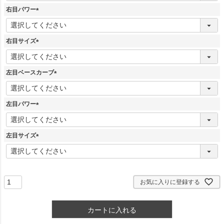
須
右目パワー
)
(
必
須
右目サイズ
)
(
必
須
左目ベースカーブ
)
(
必
須
左目パワー
)
(
必
須
左目サイズ
)
(
必
須
)
お気に入りに登録する
カートに入れる