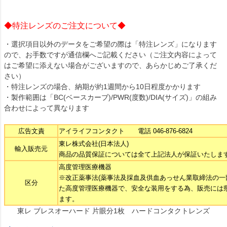
◆特注レンズのご注文について◆
・選択項目以外のデータをご希望の際は「特注レンズ」になります
ので、お手数ですが通信欄へご記載ください（ご注文内容によって
はご希望に添えない場合がございますので、あらかじめご了承くだ
さい）
・特注レンズの場合、納期が約1週間から10日程度かかります
・製作範囲は「BC(ベースカーブ)/PWR(度数)/DIA(サイズ)」の組み
合わせによって異なります
広告文責
アイライフコンタクト 電話 046-876-6824
東レ株式会社(日本法人)
輸入販売元
商品の品質保証については全て上記法人が保証いたしま
高度管理医療機器
※改正薬事法(薬事法及採血及供血あっせん業取締法の一
区分
た高度管理医療機器で、安全な装用をする為、販売には
ます。
東レ ブレスオーハード 片眼分1枚 ハードコンタクトレンズ