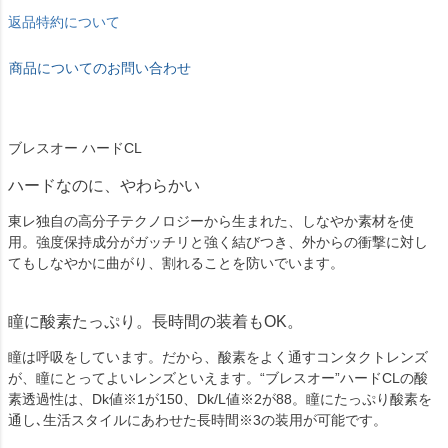
返品特約について
商品についてのお問い合わせ
ブレスオー ハードCL
ハードなのに、やわらかい
東レ独自の高分子テクノロジーから生まれた、しなやか素材を使
用。強度保持成分がガッチリと強く結びつき、外からの衝撃に対し
てもしなやかに曲がり、割れることを防いでいます。
瞳に酸素たっぷり。長時間の装着もOK。
瞳は呼吸をしています。だから、酸素をよく通すコンタクトレンズ
が、瞳にとってよいレンズといえます。“ブレスオー”ハードCLの酸
素透過性は、Dk値※1が150、Dk/L値※2が88。瞳にたっぷり酸素を
通し､生活スタイルにあわせた長時間※3の装用が可能です。