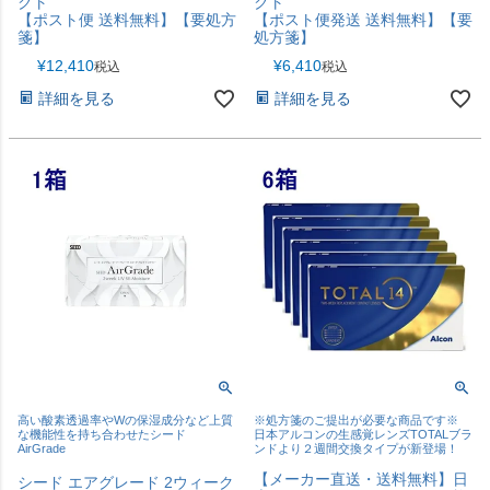
クト
クト
【ポスト便 送料無料】【要処方
【ポスト便発送 送料無料】【要
箋】
処方箋】
¥
12,410
¥
6,410
税込
税込
詳細を見る
詳細を見る
高い酸素透過率やWの保湿成分など上質
※処方箋のご提出が必要な商品です※
な機能性を持ち合わせたシード
日本アルコンの生感覚レンズTOTALブラ
AirGrade
ンドより２週間交換タイプが新登場！
【メーカー直送・送料無料】日
シード エアグレード 2ウィーク