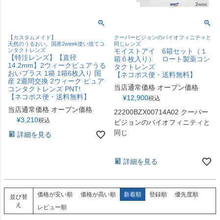
【カスタムメイド】
クーパービジョンのバイオフィニティと
天然のうるおい。国産2week使い捨てコ
同じレンズ
ンタクトレンズ
モイストアイ 6箱セット（１
【特注レンズ】【直径
箱６枚入り） ロート製薬コン
14.2mm】2ウィークピュアうる
タクトレンズ
おいプラス 1箱 1箱6枚入り 国
【ネコポス便・送料無料】
産 2週間交換 2ウィーク ピュア
当店通常価格
オープン価格
コンタクトレンズ PNT!
【ネコポス便・送料無料】
¥
12,900
税込
当店通常価格
オープン価格
22200BZX00714A02 クーパー
¥
3,210
税込
ビジョンのバイオフィニティと
同じ
詳細を見る
詳細を見る
価格が安い順
価格が高い順
新着順
登録順
優先度順
並び替
え
レビュー順