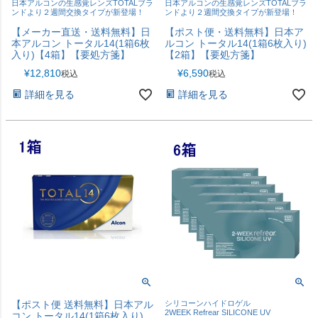
日本アルコンの生感覚レンズTOTALブラ
日本アルコンの生感覚レンズTOTALブラ
ンドより２週間交換タイプが新登場！
ンドより２週間交換タイプが新登場！
【メーカー直送・送料無料】日
【ポスト便・送料無料】日本ア
本アルコン トータル14(1箱6枚
ルコン トータル14(1箱6枚入り)
入り)【4箱】【要処方箋】
【2箱】【要処方箋】
¥
12,810
¥
6,590
税込
税込
詳細を見る
詳細を見る
【ポスト便 送料無料】日本アル
シリコーンハイドロゲル
2WEEK Refrear SILICONE UV
コン トータル14(1箱6枚入り)