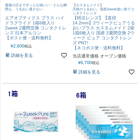
最後の日までずっと心地いい・どんな瞬
【カスタムメイド】
間も、うるおい逃さない
天然のうるおい。国産2week使い捨てコ
ンタクトレンズ
エアオプティクス プラス ハイ
【特注レンズ】【直径
ドラグライド 1箱6枚入り
14.2mm】2ウィークピュアうる
2week 2週間交換 コンタクトレ
おいプラス カスタムメイド 2箱
ンズ 日本アルコン
1箱6枚入り 国産 2週間交換 2ウ
【ポスト便・送料無料】
ィーク ピュア コンタクトレン
ズ PNT!
¥
2,600
税込
【ネコポス便・送料無料】
詳細を見る
当店通常価格
オープン価格
¥
6,700
税込
詳細を見る