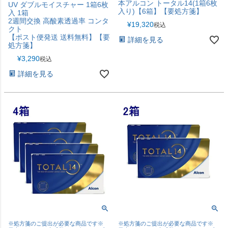
本アルコン トータル14(1箱6枚
UV ダブルモイスチャー 1箱6枚
入り)【6箱】【要処方箋】
入 1箱
2週間交換 高酸素透過率 コンタ
¥
19,320
税込
クト
【ポスト便発送 送料無料】【要
詳細を見る
処方箋】
¥
3,290
税込
詳細を見る
※処方箋のご提出が必要な商品です※
※処方箋のご提出が必要な商品です※