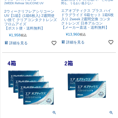
2WEEK Refrear SILICONE UV
間も、うるおい逃さない
エアオプティクス プラス ハイ
2ウィークリフレアシリコーン
ドラグライド 6箱セット 1箱6枚
UV【1箱】(1箱6枚入) 2週間使
入り 2week 2週間交換 コンタ
い捨て クリアコンタクトレンズ
クトレンズ 日本アルコン
フロムアイズ
【メーカー直送・送料無料】
【ポスト便・送料無料】
¥
13,960
税込
¥
1,958
税込
詳細を見る
詳細を見る