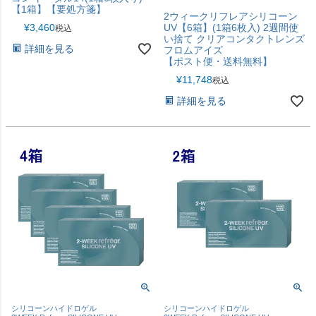
【1箱】【要処方箋】
2ウィークリフレアシリコーン
¥
3,460
UV【6箱】(1箱6枚入) 2週間使
税込
い捨て クリアコンタクトレンズ
詳細を見る
フロムアイズ
【ポスト便・送料無料】
¥
11,748
税込
詳細を見る
シリコーンハイドロゲル
シリコーンハイドロゲル