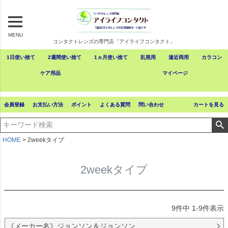
MENU
コンタクトレンズの専門店「アイライフコンタクト」
1日使い捨て
2週間使い捨て
1ヵ月使い捨て
乱視用
遠近両用
カラコン
ケア用品
マイページ
会員登録
お支払い方法
ポイント
よくある質問
問い合わせ
カートを見る
HOME
2weekタイプ
2weekタイプ
9
件中
1
-
9
件表示
《メーカー名》ジョンソン＆ジョンソン