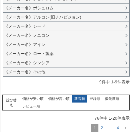
《メーカー名》ボシュロム
《メーカー名》アルコン(旧チバビジョン)
《メーカー名》シード
《メーカー名》メニコン
《メーカー名》アイレ
《メーカー名》ロート製薬
《メーカー名》シンシア
《メーカー名》その他
9
件中
1
-
9
件表示
価格が安い順
価格が高い順
新着順
登録順
優先度順
並び替
え
レビュー順
76
件中
1
-
20
件表示
1
2
…
4