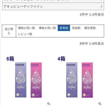
アキュビューディファイン
2
件中
1
-
2
件表示
価格が安い順
価格が高い順
新着順
登録順
優先度順
並び替
え
レビュー順
8
件中
1
-
8
件表示