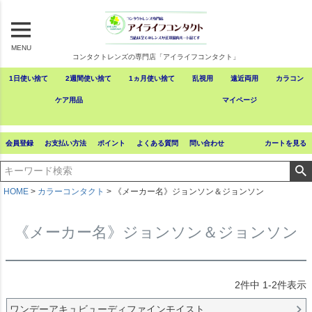
MENU
コンタクトレンズの専門店「アイライフコンタクト」
1日使い捨て
2週間使い捨て
1ヵ月使い捨て
乱視用
遠近両用
カラコン
ケア用品
マイページ
会員登録
お支払い方法
ポイント
よくある質問
問い合わせ
カートを見る
HOME
カラーコンタクト
《メーカー名》ジョンソン＆ジョンソン
《メーカー名》ジョンソン＆ジョンソン
2
件中
1
-
2
件表示
ワンデーアキュビューディファインモイスト