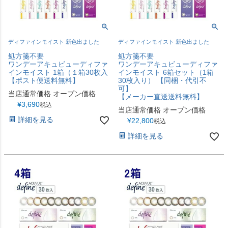
ディファインモイスト 新色出ました
ディファインモイスト 新色出ました
処方箋不要
処方箋不要
ワンデーアキュビューディファ
ワンデーアキュビューディファ
インモイスト 1箱（１箱30枚入
インモイスト 6箱セット（1箱
【ポスト便送料無料】
30枚入り） 【同梱・代引不
可】
当店通常価格
オープン価格
【メーカー直送送料無料】
¥
3,690
税込
当店通常価格
オープン価格
詳細を見る
¥
22,800
税込
詳細を見る