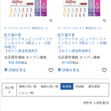
ディファインモイスト 新色出ました
ディファインモイスト 新色出ました
処方箋不要
処方箋不要
ワンデーアキュビューディファ
ワンデーアキュビューディファ
インモイスト 4箱セット（1箱
インモイスト 2箱セット（ 30枚
30枚入）
入）
【ポスト便送料無料】
【ポスト便送料無料】
当店通常価格
オープン価格
当店通常価格
オープン価格
¥
15,350
¥
7,420
税込
税込
詳細を見る
詳細を見る
価格が安い順
価格が高い順
新着順
登録順
優先度順
並び替
え
レビュー順
8
件中
1
-
8
件表示