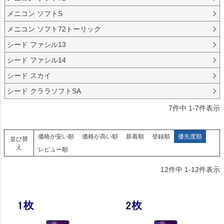
メニコン ソフトS
メニコン ソフト72トーリック
シード ファシル13
シード ファシル14
シード スカイ
シード クララソフトSA
7
件中
1
-
7
件表示
価格が安い順
価格が高い順
新着順
登録順
優先度順
並び替
え
レビュー順
12
件中
1
-
12
件表示