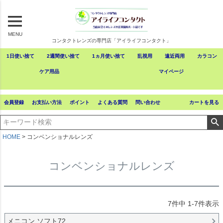
MENU
コンタクトレンズの専門店「アイライフコンタクト」
1日使い捨て
2週間使い捨て
1ヵ月使い捨て
乱視用
遠近両用
カラコン
ケア用品
マイページ
会員登録
お支払い方法
ポイント
よくある質問
問い合わせ
カートを見る
HOME
コンベンショナルレンズ
コンベンショナルレンズ
7
件中
1
-
7
件表示
メニコン ソフト72