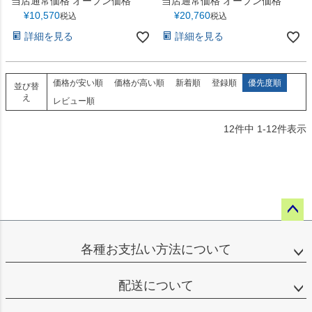
当店通常価格
オープン価格
当店通常価格
オープン価格
¥
10,570
¥
20,760
税込
税込
詳細を見る
詳細を見る
価格が安い順
価格が高い順
新着順
登録順
優先度順
並び替
え
レビュー順
12
件中
1
-
12
件表示
ペー
ジト
各種お支払い方法について
ップ
へ
配送について