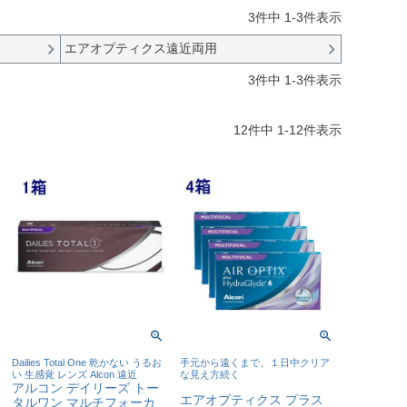
3
件中
1
-
3
件表示
エアオプティクス遠近両用
3
件中
1
-
3
件表示
12
件中
1
-
12
件表示
Dailies Total One 乾かない うるお
手元から遠くまで、１日中クリア
い 生感覚 レンズ Alcon 遠近
な見え方続く
アルコン デイリーズ トー
エアオプティクス プラス
タルワン マルチフォーカ