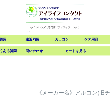
コンタクトレンズの専門店「アイライフコンタク
ト」
視用
遠近両用
カラコン
ケア用品
くある質問
問い合わせ
カートを見る
検索
《メーカー名》アルコン(旧チ