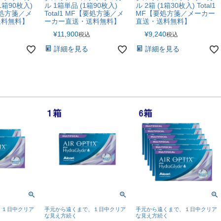
1箱90枚入)
ル 1箱単品 (1箱90枚入)
ル 2箱 (1箱30枚入) Total1
【要処方箋／メ
Total1 MF【要処方箋／メ
MF【要処方箋／メーカー
送料無料】
ーカー直送・送料無料】
直送・送料無料】
¥
11,900
¥
9,240
税込
税込
詳細を見る
詳細を見る
、１日中クリア
手元から遠くまで、１日中クリア
手元から遠くまで、１日中クリア
な見え方続く
な見え方続く