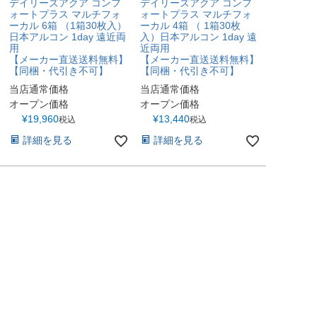
デイリーズアクア コンフ
デイリーズアクア コンフ
ォートプラス マルチフォ
ォートプラス マルチフォ
ーカル 6箱 （1箱30枚入）
ーカル 4箱 （ 1箱30枚
日本アルコン 1day 遠近両
入）日本アルコン 1day 遠
用
近両用
【メーカー直送送料無料】
【メーカー直送送料無料】
【同梱・代引き不可】
【同梱・代引き不可】
当店通常価格
当店通常価格
オープン価格
オープン価格
¥
19,960
¥
13,440
税込
税込
詳細を見る
詳細を見る