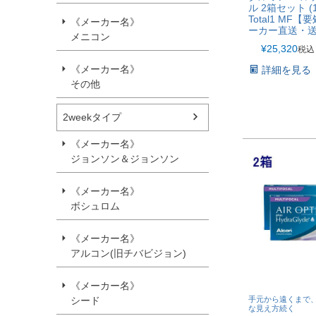
ル 2箱セット (
Total1 MF
《メーカー名》
ーカー直送・
メニコン
¥
25,320
税込
《メーカー名》
詳細を見る
その他
2weekタイプ
《メーカー名》
ジョンソン＆ジョンソン
《メーカー名》
ボシュロム
《メーカー名》
アルコン(旧チバビジョン)
《メーカー名》
手元から遠くまで
シード
な見え方続く