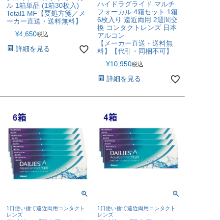
ハイドラグライド マルチ
ル 1箱単品 (1箱30枚入)
フォーカル 4箱セット 1箱
Total1 MF【要処方箋／メ
6枚入り 遠近両用 2週間交
ーカー直送・送料無料】
換 コンタクトレンズ 日本
¥
4,650
税込
アルコン
【メーカー直送・送料無
詳細を見る
料】【代引・同梱不可】
¥
10,950
税込
詳細を見る
1日使い捨て遠近両用コンタクト
1日使い捨て遠近両用コンタクト
レンズ
レンズ