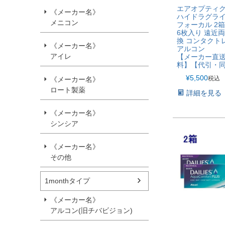
エアオプティク
《メーカー名》
ハイドラグライ
メニコン
フォーカル 2箱
6枚入り 遠近両
換 コンタクト
《メーカー名》
アルコン
アイレ
【メーカー直
料】【代引・
¥
5,500
税込
《メーカー名》
ロート製薬
詳細を見る
《メーカー名》
シンシア
《メーカー名》
その他
1monthタイプ
《メーカー名》
アルコン(旧チバビジョン)