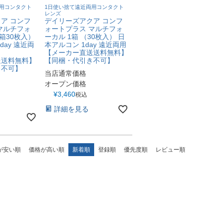
用コンタクト
1日使い捨て遠近両用コンタクト
レンズ
ア コンフ
デイリーズアクア コンフ
マルチフォ
ォートプラス マルチフォ
1箱30枚入）
ーカル 1箱 （30枚入） 日
day 遠近両
本アルコン 1day 遠近両用
【メーカー直送送料無料】
送送料無料】
【同梱・代引き不可】
き不可】
当店通常価格
オープン価格
¥
3,460
税込
詳細を見る
が安い順
価格が高い順
新着順
登録順
優先度順
レビュー順