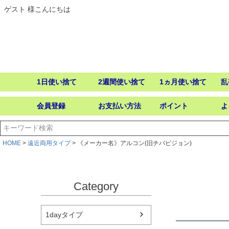
ゲスト 様こんにちは
1日使い捨て
2週間使い捨て
1ヵ月使い捨て
乱
会員登録
お支払い方法
ポイント
よ
HOME
遠近両用タイプ
《メーカー名》アルコン(旧チバビジョン)
Category
1dayタイプ