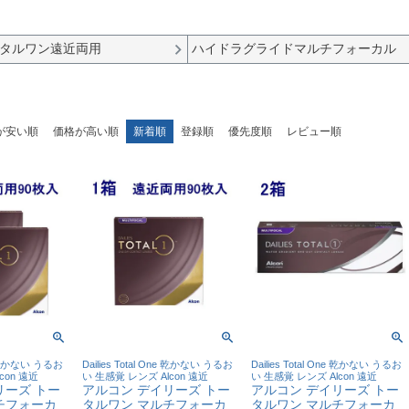
タルワン遠近両用
ハイドラグライドマルチフォーカル
が安い順
価格が高い順
新着順
登録順
優先度順
レビュー順
ne 乾かない うるお
Dailies Total One 乾かない うるお
Dailies Total One 乾かない うるお
con 遠近
い 生感覚 レンズ Alcon 遠近
い 生感覚 レンズ Alcon 遠近
リーズ トー
アルコン デイリーズ トー
アルコン デイリーズ トー
チフォーカ
タルワン マルチフォーカ
タルワン マルチフォーカ