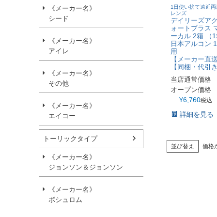
1日使い捨て遠近両
《メーカー名》
レンズ
シード
デイリーズアク
ォートプラス 
ーカル 2箱 （
《メーカー名》
日本アルコン 1
アイレ
用
【メーカー直
【同梱・代引
《メーカー名》
当店通常価格
その他
オープン価格
¥
6,760
税込
《メーカー名》
詳細を見る
エイコー
トーリックタイプ
並び替え
価格
《メーカー名》
ジョンソン＆ジョンソン
《メーカー名》
ボシュロム