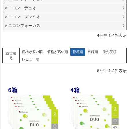
メニコン デュオ
メニコン プレミオ
メニコンフォーカス
4
件中
1
-
4
件表示
価格が安い順
価格が高い順
新着順
登録順
優先度順
並び替
え
レビュー順
8
件中
1
-
8
件表示