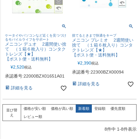
ケータイやパソコンなど近くを見つづけ
捨てるときまで快適をキープ
るモバイルライフをサポート
メニコン プレミオ 2週間使い
メニコン デュオ 2週間使い捨
捨て （１箱６枚入り）コンタ
て （１箱６枚入り）コンタク
クトレンズ【★】
トレンズ【★】
【ポスト便・送料無料】
【ポスト便・送料無料】
¥
2,390
税込
¥
2,520
税込
承認番号:22300BZX00094
承認番号:22000BZX01651A01
詳細を見る
詳細を見る
価格が安い順
価格が高い順
新着順
登録順
優先度順
並び替
え
レビュー順
8
件中
1
-
8
件表示