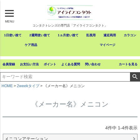
MENU
コンタクトレンズの専門店「アイライフコンタクト」
1日使い捨て
2週間使い捨て
1ヵ月使い捨て
乱視用
遠近両用
カラコン
ケア用品
マイページ
会員登録
お支払い方法
ポイント
よくある質問
問い合わせ
カートを見る
HOME
2weekタイプ
《メーカー名》メニコン
《メーカー名》メニコン
4
件中
1
-
4
件表示
メニコンアテーション