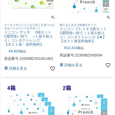
ケータイやパソコンなど近くを見つづけ
捨てるときまで快適をキープ
るモバイルライフをサポート
メニコン プレミオ 6箱セット
メニコン デュオ 2箱セット
2週間使い捨て（１箱６枚入
2週間使い捨て （１箱６枚入
り）コンタクトレンズ【★】
り）コンタクトレンズ
【ポスト便送料無料】
【ポスト便・送料無料】
¥
12,410
税込
¥
4,820
税込
承認番号:22300BZX00094
承認番号:22000BZX01651A01
詳細を見る
詳細を見る