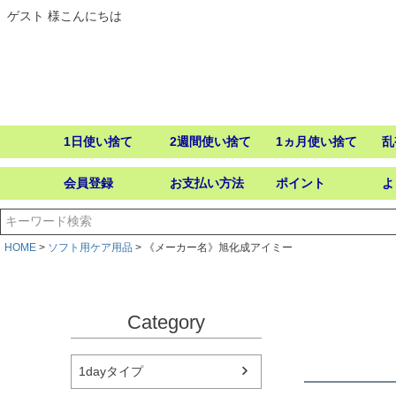
ゲスト 様こんにちは
1日使い捨て
2週間使い捨て
1ヵ月使い捨て
乱
会員登録
お支払い方法
ポイント
よ
HOME
ソフト用ケア用品
《メーカー名》旭化成アイミー
Category
1dayタイプ