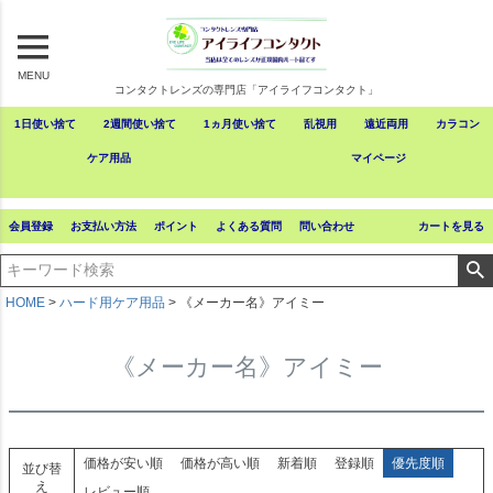
MENU
コンタクトレンズの専門店「アイライフコンタクト」
1日使い捨て
2週間使い捨て
1ヵ月使い捨て
乱視用
遠近両用
カラコン
ケア用品
マイページ
会員登録
お支払い方法
ポイント
よくある質問
問い合わせ
カートを見る
HOME
ハード用ケア用品
《メーカー名》アイミー
《メーカー名》アイミー
価格が安い順
価格が高い順
新着順
登録順
優先度順
並び替
え
レビュー順