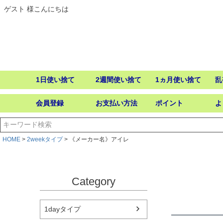
ゲスト 様こんにちは
1日使い捨て
2週間使い捨て
1ヵ月使い捨て
乱
会員登録
お支払い方法
ポイント
よ
HOME
2weekタイプ
《メーカー名》アイレ
Category
1dayタイプ