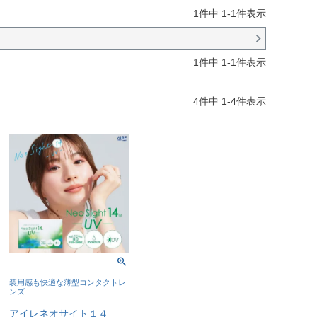
1
件中
1
-
1
件表示
1
件中
1
-
1
件表示
4
件中
1
-
4
件表示
装用感も快適な薄型コンタクトレ
ンズ
アイレネオサイト１４