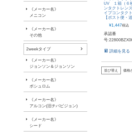
UV １箱（６
ンタクトレンズ
《メーカー名》
イプコンタク
メニコン
【ポスト便・
¥
1,447
税込
《メーカー名》
承認番
その他
号:22800BZX0
2weekタイプ
詳細を見る
《メーカー名》
ジョンソン＆ジョンソン
並び替え
価格
《メーカー名》
ボシュロム
《メーカー名》
アルコン(旧チバビジョン)
《メーカー名》
シード