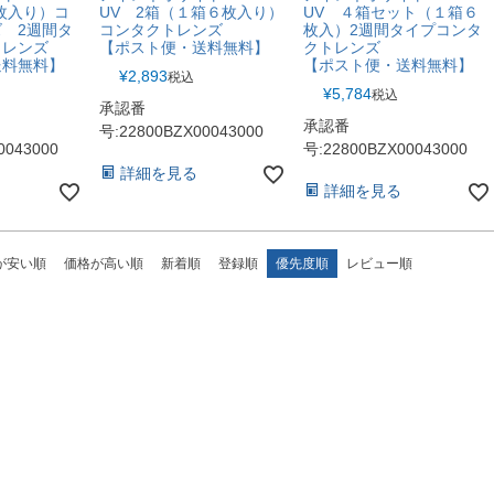
枚入り）コ
UV 2箱（１箱６枚入り）
UV ４箱セット（１箱６
 2週間タ
コンタクトレンズ
枚入）2週間タイプコンタ
トレンズ
【ポスト便・送料無料】
クトレンズ
送料無料】
【ポスト便・送料無料】
¥
2,893
税込
¥
5,784
税込
承認番
承認番
号:22800BZX00043000
0043000
号:22800BZX00043000
詳細を見る
詳細を見る
が安い順
価格が高い順
新着順
登録順
優先度順
レビュー順