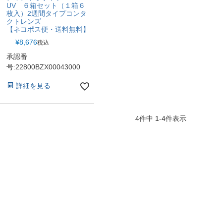
UV ６箱セット（１箱６
枚入）2週間タイプコンタ
クトレンズ
【ネコポス便・送料無料】
¥
8,676
税込
承認番
号:22800BZX00043000
詳細を見る
4
件中
1
-
4
件表示