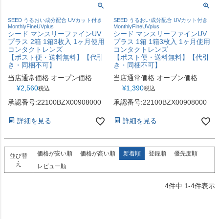
SEED うるおい成分配合 UVカット付き
SEED うるおい成分配合 UVカット付き
MonthlyFineUVplus
MonthlyFineUVplus
シード マンスリーファインUV
シード マンスリーファインUV
プラス 2箱 1箱3枚入 1ヶ月使用
プラス 1箱 1箱3枚入 1ヶ月使用
コンタクトレンズ
コンタクトレンズ
【ポスト便・送料無料】【代引
【ポスト便・送料無料】【代引
き・同梱不可】
き・同梱不可】
当店通常価格
オープン価格
当店通常価格
オープン価格
¥
2,560
¥
1,390
税込
税込
承認番号:22100BZX00908000
承認番号:22100BZX00908000
詳細を見る
詳細を見る
価格が安い順
価格が高い順
新着順
登録順
優先度順
並び替
え
レビュー順
4
件中
1
-
4
件表示