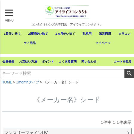
MENU
コンタクトレンズの専門店「アイライフコンタクト」
1日使い捨て
2週間使い捨て
1ヵ月使い捨て
乱視用
遠近両用
カラコン
ケア用品
マイページ
会員登録
お支払い方法
ポイント
よくある質問
問い合わせ
カートを見る
HOME
1monthタイプ
《メーカー名》シード
《メーカー名》シード
1
件中
1
-
1
件表示
マンスリーファインUV