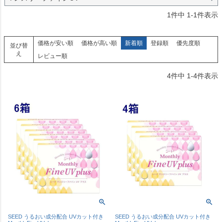
1
件中
1
-
1
件表示
価格が安い順
価格が高い順
新着順
登録順
優先度順
並び替
え
レビュー順
4
件中
1
-
4
件表示
SEED うるおい成分配合 UVカット付き
SEED うるおい成分配合 UVカット付き