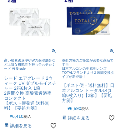
高い酸素透過率やWの保湿成分な
※処方箋のご提出が必要な商品で
ど上質な機能性を持ち合わせたシ
す※
ード AirGrade
日本アルコンの生感覚レンズ
TOTALブランドより２週間交換タ
イプが新登場！
シード エアグレード 2ウ
ィーク UV ダブルモイスチ
【ポスト便・送料無料】日
ャー 2箱6枚入 1箱
本アルコン トータル14(1
2週間交換 高酸素透過率
箱6枚入り)【2箱】【要処
コンタクト
方箋】
【ポスト便発送 送料無
料】【要処方箋】
¥
6,590
税込
¥
6,410
税込
詳細を見る
詳細を見る