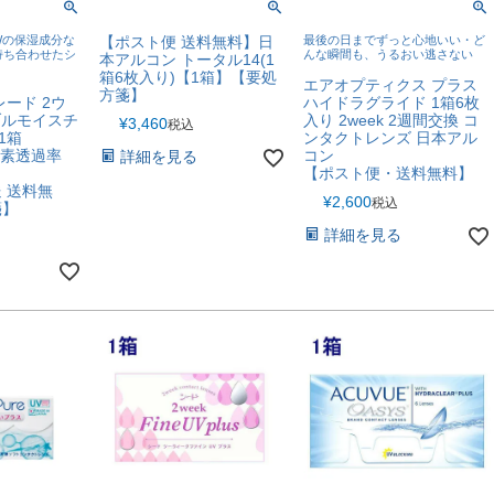
Wの保湿成分な
【ポスト便 送料無料】日
最後の日までずっと心地いい・ど
持ち合わせたシ
んな瞬間も、うるおい逃さない
本アルコン トータル14(1
箱6枚入り)【1箱】【要処
エアオプティクス プラス
方箋】
ード 2ウ
ハイドラグライド 1箱6枚
ブルモイスチ
入り 2week 2週間交換 コ
¥
3,460
税込
1箱
ンタクトレンズ 日本アル
酸素透過率
コン
詳細を見る
【ポスト便・送料無料】
 送料無
¥
2,600
税込
箋】
詳細を見る