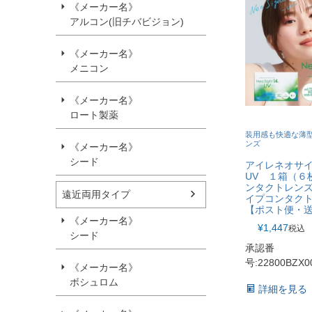
《メーカー名》
アルコン(旧チバビジョン)
《メーカー名》
メニコン
《メーカー名》
ロート製薬
装用感も快適な薄
ンズ
《メーカー名》
シード
アイレネオサ
UV １箱（６
ンタクトレンズ
遠近両用タイプ
イプコンタク
【ポスト便・
《メーカー名》
¥
1,447
税込
シード
承認番
号:22800BZX0
《メーカー名》
ボシュロム
詳細を見る