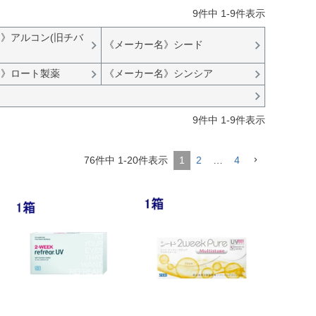
9
件中
1
-
9
件表示
》アルコン(旧チバ
《メーカー名》シード
名》ロート製薬
《メーカー名》シンシア
9
件中
1
-
9
件表示
76
件中
1
-
20
件表示
1
2
…
4