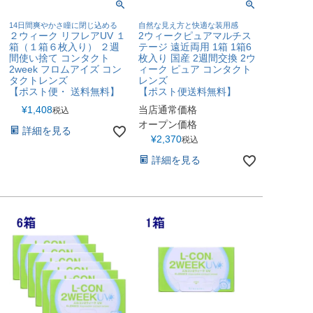
14日間爽やかさ瞳に閉じ込める
自然な見え方と快適な装用感
２ウィーク リフレアUV １
2ウィークピュアマルチス
箱（１箱６枚入り） ２週
テージ 遠近両用 1箱 1箱6
間使い捨て コンタクト
枚入り 国産 2週間交換 2ウ
2week フロムアイズ コン
ィーク ピュア コンタクト
タクトレンズ
レンズ
【ポスト便・ 送料無料】
【ポスト便送料無料】
¥
1,408
当店通常価格
税込
オープン価格
詳細を見る
¥
2,370
税込
詳細を見る