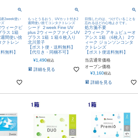
産2week使い
もっとうるおう、UVカット付き2
目指したのは、つけていることを
ンズ
週間使い捨てコンタクトレンズ
忘れるほどの心地よさです。
 2ウィークピ
シード ２week Fine UV
処方箋不要
ラス 1箱
plus 2ウィークファインUV
2ウィーク アキュビューオ
2週間使い捨
プラス 1箱 １箱６枚入り
アシス 1箱 （6枚入） 2ウ
タクトレン
北川景子
ィーク ジョンソンコンタ
【ポスト便・送料無料】
クトレンズ
送料無料】
【代引き・同梱不可】
【ポスト便送料無料】
¥
1,490
当店通常価格
税込
オープン価格
詳細を見る
¥
3,160
税込
詳細を見る