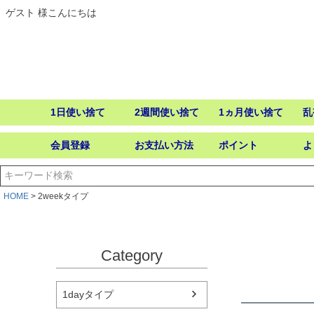
ゲスト 様こんにちは
1日使い捨て
2週間使い捨て
1ヵ月使い捨て
乱
会員登録
お支払い方法
ポイント
よ
HOME
2weekタイプ
Category
1dayタイプ