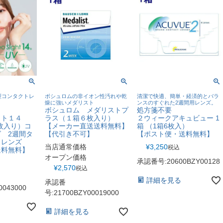
型コンタクトレ
ボシュロムの非イオン性汚れや乾
清潔で快適、簡単・経済的とバラ
燥に強いメダリスト
ンスのすぐれた2週間用レンズ。
ボシュロム メダリストプ
処方箋不要
イト１４
ラス（１箱６枚入り）
２ウィークアキュビュー 1
枚入り）コ
【メーカー直送送料無料】
箱 （1箱6枚入）
 2週間タ
【代引き不可】
【ポスト便・送料無料】
トレンズ
当店通常価格
¥
3,250
税込
送料無料】
オープン価格
承認番号:20600BZY00128
¥
2,570
税込
詳細を見る
承認番
0043000
号:21700BZY00019000
詳細を見る