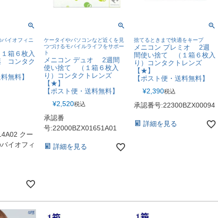
のバイオフィニ
ケータイやパソコンなど近くを見
捨てるときまで快適をキープ
つづけるモバイルライフをサポー
メニコン プレミオ 2週
（１箱６枚入
ト
間使い捨て （１箱６枚入
メニコン デュオ 2週間
薬 コンタク
り）コンタクトレンズ
使い捨て （１箱６枚入
【★】
り）コンタクトレンズ
送料無料】
【ポスト便・送料無料】
【★】
【ポスト便・送料無料】
¥
2,390
税込
¥
2,520
税込
承認番号:22300BZX00094
承認番
詳細を見る
号:22000BZX01651A01
14A02 クー
のバイオフィ
詳細を見る