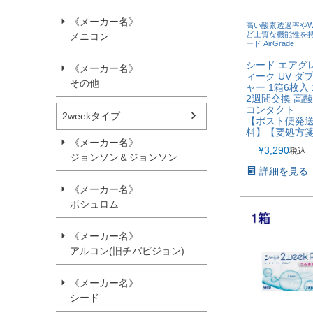
《メーカー名》
高い酸素透過率や
ど上質な機能性を
メニコン
ード AirGrade
シード エアグレ
《メーカー名》
ィーク UV ダ
その他
ャー 1箱6枚入 
2週間交換 高
コンタクト
2weekタイプ
【ポスト便発送
料】【要処方
《メーカー名》
¥
3,290
税込
ジョンソン＆ジョンソン
詳細を見る
《メーカー名》
ボシュロム
《メーカー名》
アルコン(旧チバビジョン)
《メーカー名》
シード