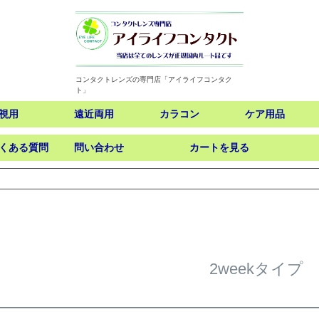
コンタクトレンズの専門店「アイライフコンタク
ト」
視用
遠近両用
カラコン
ケア用品
くある質問
問い合わせ
カートを見る
検索
2weekタイプ