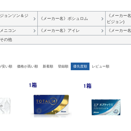
ジョンソン＆ジ
《メーカー名
《メーカー名》ボシュロム
ビジョン)
メニコン
《メーカー名》アイレ
《メーカー
その他
が安い順
価格が高い順
新着順
登録順
優先度順
レビュー順