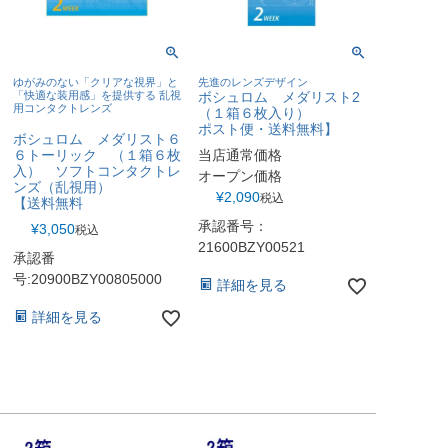
ゆがみのない「クリアな視界」と
先進のレンズデザイン
「快適な装用感」を提供する 乱視
ボシュロム メダリスト2
用コンタクトレンズ
（１箱６枚入り）
ポスト便・送料無料】
ボシュロム メダリスト６
６トーリック （１箱６枚
当店通常価格
入） ソフトコンタクトレ
オープン価格
ンズ（乱視用）
¥
2,090
税込
【送料無料
承認番号：
¥
3,050
税込
21600BZY00521
承認番
号:20900BZY00805000
詳細を見る
詳細を見る