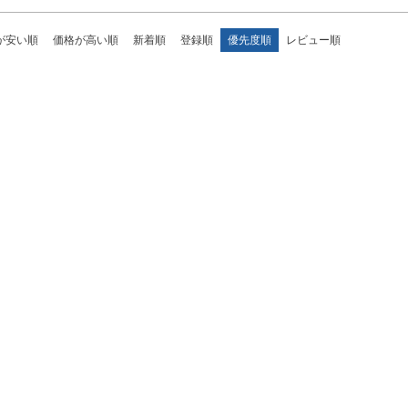
が安い順
価格が高い順
新着順
登録順
優先度順
レビュー順