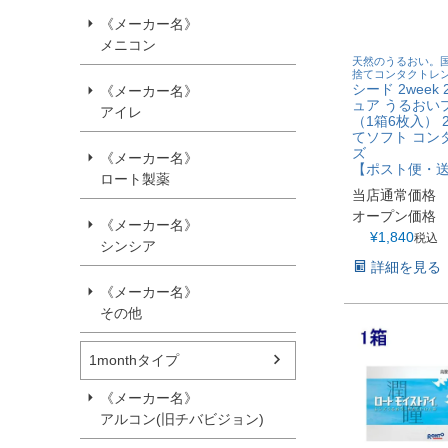
《メーカー名》
メニコン
天然のうるおい。国
捨てコンタクトレ
シード 2week
《メーカー名》
ュア うるおいプ
アイレ
（1箱6枚入） 
てソフト コン
ズ
《メーカー名》
【ポスト便・
ロート製薬
当店通常価格
オープン価格
《メーカー名》
¥
1,840
税込
シンシア
詳細を見る
《メーカー名》
その他
1monthタイプ
《メーカー名》
アルコン(旧チバビジョン)