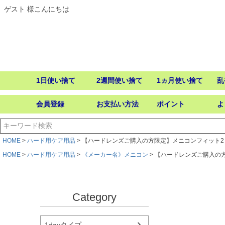
ゲスト 様こんにちは
1日使い捨て
2週間使い捨て
1ヵ月使い捨て
乱
会員登録
お支払い方法
ポイント
よ
HOME
ハード用ケア用品
【ハードレンズご購入の方限定】メニコンフィット2 
HOME
ハード用ケア用品
《メーカー名》メニコン
【ハードレンズご購入の方
Category