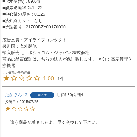
■含水率(%) : 59.0％
■酸素透過率Dk/t : 22
■中心部の厚さ : 0.125
■紫外線カット : なし
■承認番号 : 21700BZY00170000
広告文責：アイライフコンタクト
製造国：海外製他
輸入販売元：ボシュロム・ジャパン 株式会社
商品の品質保証はこちらの法人が保証致します。 区分：高度管理医
療機器
1.00
1
たか
2
北海道
30代
男性
購入者
投稿日
2015/07/25
違う商品が着ましたよ。早く交換して下さい。