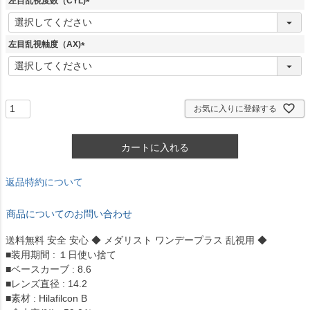
左目乱視度数（CYL)
)
(
必
須
左目乱視軸度（AX)
)
(
必
須
)
お気に入りに登録する
カートに入れる
返品特約について
商品についてのお問い合わせ
送料無料 安全 安心 ◆ メダリスト ワンデープラス 乱視用 ◆
■装用期間 : １日使い捨て
■ベースカーブ : 8.6
■レンズ直径 : 14.2
■素材 : Hilafilcon B