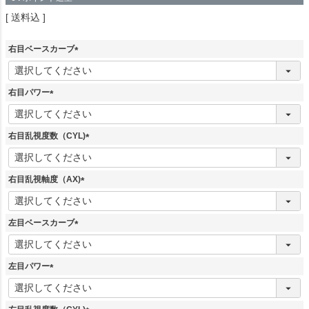
送料込
右目ベースカーブ
(
必
須
右目パワー
)
(
必
須
右目乱視度数（CYL)
)
(
必
須
右目乱視軸度（AX)
)
(
必
須
左目ベースカーブ
)
(
必
須
左目パワー
)
(
必
須