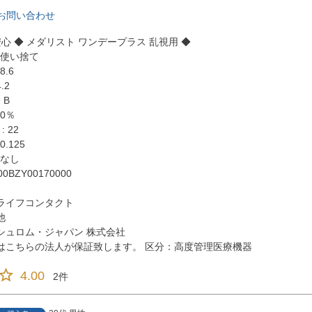
お問い合わせ
安心 ◆ メダリスト ワンデープラス 乱視用 ◆
日使い捨て
8.6
.2
n B
.0％
: 22
.125
 なし
0BZY00170000
ライフコンタクト
他
シュロム・ジャパン 株式会社
はこちらの法人が保証致します。 区分：高度管理医療機器
4.00
2