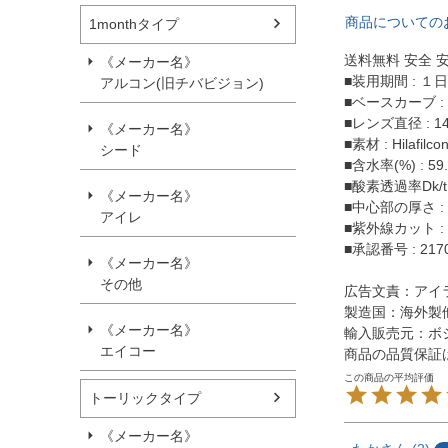
商品についての
1monthタイプ
送料無料 安全 
《メーカー名》
■装用期間 : １
アルコン(旧チバビジョン)
■ベースカーブ : 
■レンズ直径 : 14
《メーカー名》
■素材 : Hilafilco
シード
■含水率(%) : 59
■酸素透過率Dk/t 
《メーカー名》
■中心部の厚さ : 0
アイレ
■紫外線カット :
■承認番号 : 2170
《メーカー名》
その他
広告文責：アイ
製造国：海外製
《メーカー名》
輸入販売元：ボ
エイコー
商品の品質保証
トーリックタイプ
《メーカー名》