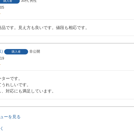
30代
男性
購入者
/05
商品です。見え方も良いです。値段も相応です。
1
非公開
購入者
/19
ターです。

うれしいです。

し、対応にも満足しています。
ューを見る
く