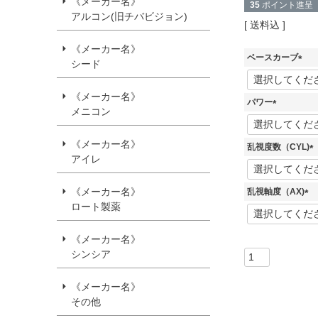
《メーカー名》
35
ポイント進呈
アルコン(旧チバビジョン)
送料込
《メーカー名》
ベースカーブ
シード
(
必
《メーカー名》
須
パワー
メニコン
)
(
必
須
《メーカー名》
乱視度数（CYL)
)
アイレ
(
必
須
《メーカー名》
乱視軸度（AX)
)
ロート製薬
(
必
須
《メーカー名》
)
シンシア
《メーカー名》
その他