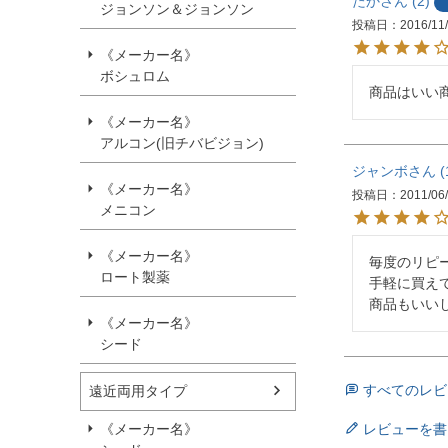
たか
2
ジョンソン＆ジョンソン
投稿日
2016/11
《メーカー名》
ボシュロム
商品はいい
《メーカー名》
アルコン(旧チバビジョン)
ジャンボ
《メーカー名》
投稿日
2011/06
メニコン
《メーカー名》
毎度のリピー
ロート製薬
手軽に買えて
商品もいい
《メーカー名》
シード
すべてのレビ
遠近両用タイプ
レビューを書
《メーカー名》