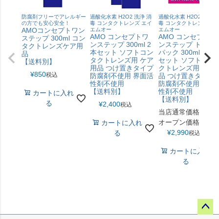
防腐剤フリーでアレルギー
過酸化水素 H2O2 洗浄 消
過酸化水素 H2O2 洗浄 
の方でも安心安全！
毒 コンタクトレンズ エイ
毒 コンタクトレンズ エ
AMOコンセプトワン
エムオー
エムオー
AMO コンセプトワ
AMO コンセプトワ
ステップ 300ml コン
ンステップ 300ml 2
ンステップ トリプ
タクトレンズケア用
本セット ソフトコン
パック 300ml×3本 
品
タクトレンズ用 ケア
セット ソフトコン
【送料別】
用品 つけ置きタイプ
クトレンズ用 ケア
¥
850
税込
防腐剤不使用 界面活
品 つけ置きタイプ
性剤不使用
防腐剤不使用 界面
【送料別】
性剤不使用
カートに入れ
【送料別】
る
¥
2,400
税込
当店通常価格
オープン価格
カートに入れ
¥
2,990
る
税込
カートに入れ
る