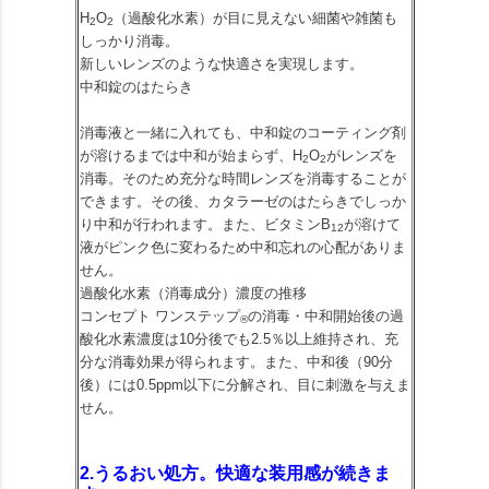
H
O
（過酸化水素）が目に見えない細菌や雑菌も
2
2
しっかり消毒。
新しいレンズのような快適さを実現します。
中和錠のはたらき
消毒液と一緒に入れても、中和錠のコーティング剤
が溶けるまでは中和が始まらず、H
O
がレンズを
2
2
消毒。そのため充分な時間レンズを消毒することが
できます。その後、カタラーゼのはたらきでしっか
り中和が行われます。また、ビタミンB
が溶けて
12
液がピンク色に変わるため中和忘れの心配がありま
せん。
過酸化水素（消毒成分）濃度の推移
コンセプト ワンステップ
の消毒・中和開始後の過
®
酸化水素濃度は10分後でも2.5％以上維持され、充
分な消毒効果が得られます。また、中和後（90分
後）には0.5ppm以下に分解され、目に刺激を与えま
せん。
2.うるおい処方。快適な装用感が続きま