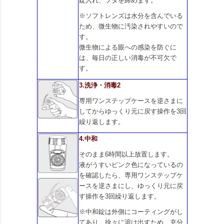
錠入れ、フタを締めます。
※ソフトレンズは水分を含んでいる
ため、微生物に汚染されやすいので
す。
微生物による眼への感染を防ぐに
は、毎日の正しい消毒が不可欠で
す。
3.洗浄・消毒2
専用ワンステップケースを逆さまに
してからゆっくり元に戻す操作を3回
繰り返します。
4.中和
そのまま6時間以上放置します。
液がうすいピンク色になっているの
を確認したら、専用ワンステップケ
ースを逆さまにし、ゆっくり元に戻
す操作を3回繰り返します。
※中和錠は外側にコーティングがし
てあり、徐々に溶け出すため、充分