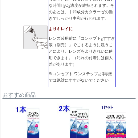
な時間H
O
濃度が維持されます。そ
2
2
のあとは、中和成分カタラーゼの働
きでしっかり中和が行われます。
よりキレイに
レンズ装用前に「コンセプト
すすぎ
®
液（別売）」でこするように洗うこ
とにより、レンズをよりきれいに使
用できます。（汚れの付着には個人
差があります）
※コンセプト ワンステップ
消毒液
®
では絶対にすすがないでください
おすすめ商品