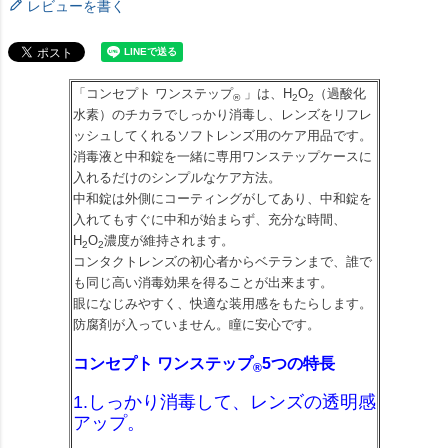
レビューを書く
「コンセプト ワンステップ
」は、H
O
（過酸化
®
2
2
水素）のチカラでしっかり消毒し、レンズをリフレ
ッシュしてくれるソフトレンズ用のケア用品です。
消毒液と中和錠を一緒に専用ワンステップケースに
入れるだけのシンプルなケア方法。
中和錠は外側にコーティングがしてあり、中和錠を
入れてもすぐに中和が始まらず、充分な時間、
H
O
濃度が維持されます。
2
2
コンタクトレンズの初心者からベテランまで、誰で
も同じ高い消毒効果を得ることが出来ます。
眼になじみやすく、快適な装用感をもたらします。
防腐剤が入っていません。瞳に安心です。
コンセプト ワンステップ
5つの特長
®
1.しっかり消毒して、レンズの透明感
アップ。