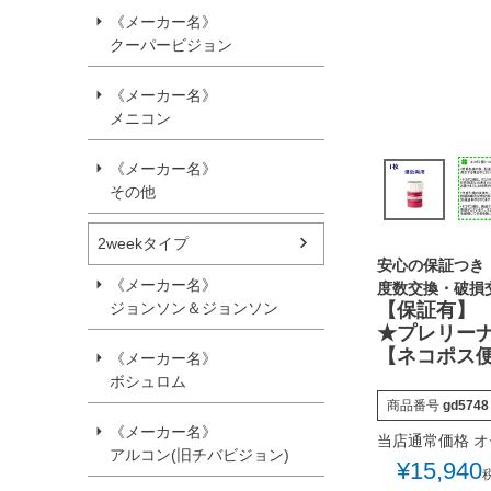
《メーカー名》
クーパービジョン
《メーカー名》
メニコン
《メーカー名》
その他
2weekタイプ
安心の保証つき
《メーカー名》
度数交換・破損
【保証有】
ジョンソン＆ジョンソン
★プレリーナ
【ネコポス
《メーカー名》
ボシュロム
商品番号
gd5748
《メーカー名》
当店通常価格
オ
アルコン(旧チバビジョン)
¥
15,940