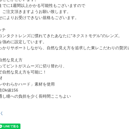
までに1週間以上かかる可能性もございますので
、ご注文頂きますようお願い致します。
せによりお受けできない規格もございます。
ッチ
コンタクトレンズに慣れてきたあなたに"ネクストモデル"のレンズ。
を強めに設定しています。
っかりサポートしながら、自然な見え方を追求した東レこだわりの贅沢
自然な見え方
ってピントがスムーズに切り替わり、
で自然な見え方を可能に！
材
レやわらかハード」素材を使用
Dk値156
通し瞳への負担を少く長時間ここちよい
く