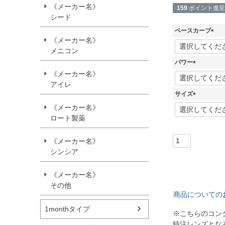
《メーカー名》
159
ポイント進呈
シード
ベースカーブ
《メーカー名》
(
メニコン
必
須
パワー
)
(
《メーカー名》
必
アイレ
須
サイズ
)
(
《メーカー名》
必
ロート製薬
須
)
《メーカー名》
シンシア
《メーカー名》
その他
商品についての
1monthタイプ
※こちらのコン
特注レンズとな