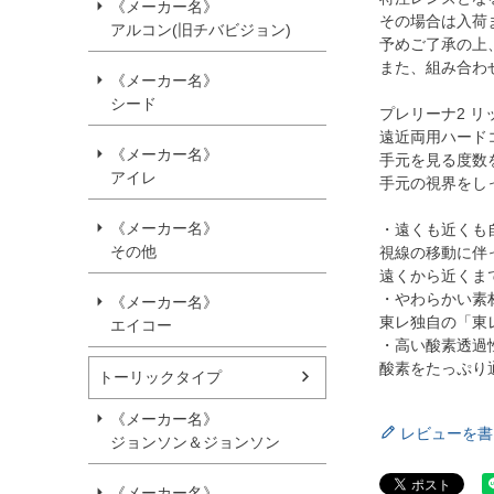
《メーカー名》
その場合は入荷
アルコン(旧チバビジョン)
予めご了承の上
また、組み合わ
《メーカー名》
シード
プレリーナ2 リ
遠近両用ハード
《メーカー名》
手元を見る度数
アイレ
手元の視界をし
《メーカー名》
・遠くも近くも
その他
視線の移動に伴
遠くから近くま
・やわらかい素
《メーカー名》
東レ独自の「東
エイコー
・高い酸素透過性
酸素をたっぷり
トーリックタイプ
《メーカー名》
レビューを書
ジョンソン＆ジョンソン
《メーカー名》