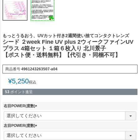
もっとうるおう、UVカット付き2週間使い捨てコンタクトレンズ
シード ２week Fine UV plus 2ウィークファインUV
プラス 4箱セット １箱６枚入り 北川景子
【ポスト便・送料無料】【代引き・同梱不可】
商品番号
4961243263507-a04
¥
5,250
税込
53
ポイント進呈
右目POWER(度数)
(
必
須
左目POWER(度数)
)
(
必