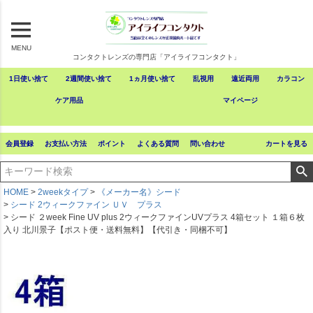
MENU
コンタクトレンズの専門店「アイライフコンタクト」
1日使い捨て
2週間使い捨て
1ヵ月使い捨て
乱視用
遠近両用
カラコン
ケア用品
マイページ
会員登録
お支払い方法
ポイント
よくある質問
問い合わせ
カートを見る
HOME
2weekタイプ
《メーカー名》シード
シード 2ウィークファイン ＵＶ プラス
シード ２week Fine UV plus 2ウィークファインUVプラス 4箱セット １箱６枚
入り 北川景子【ポスト便・送料無料】【代引き・同梱不可】