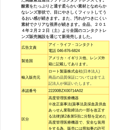
た高酸素透過性ソフトコンタクトレンズです。
酸素をたっぷりと通す柔らかい素材となめらか
なレンズ形状で、目にやさしくフィットしてう
るおい感が続きます。また、汚れがつきにくい
素材でクリアな視界が続きます。全品、２０１
４年２月２２日（土）より全国のコンタクトレ
ンズ販売施設を通じて新発売しました。
アイ・ライフ・コンタクト
広告文責
電話 046-876-6824
アメリカ・イギリス他
、レンズ外
製造国
箱に記載してあります。
ロート製薬株式会社
(日本法人)
輸入販売元
商品の品質保証については全て上
記法人が保証いたします。
承認番号
22200BZX00714A02
高度管理医療機器
※改正薬事法(薬事法及採血及供血
あっせん業取締法の一部を改正す
る法律)第2条第5項に分類を定めた
区分
高度管理医療機器で、安全な装用
をする為、販売には県知事の許可