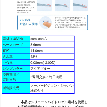
素材（USAN)
comilcon A
ベースカーブ
8.6mm
直径
14.0mm
含水率
48%
中心厚
0.08mm(-3.00D)
レンズカラー
アクアブルー
交換期間／
2週間交換／終日装用
装用方法
クーパービジョン・ジャパン
製造販売元
株式会社
本品はシリコーンハイドロゲル素材を使用し