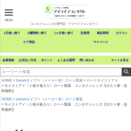
MENU
コンタクトレンズの専門店「アイライフコンタクト」
1日使い捨て
2週間使い捨て
1ヵ月使い捨て
乱視用
遠近両用
カラコン
ケア用品
マイページ
会員登録
お支払い方法
ポイント
よくある質問
問い合わせ
カートを見る
HOME
2weekタイプ
《メーカー名》ロート製薬
ロートモイストアイ
モイストアイ（１箱６枚入り）ロート製薬 コンタクトレンズ【ポスト便・送
料無料】
HOME
2weekタイプ
《メーカー名》ロート製薬
モイストアイ（１箱６枚入り）ロート製薬 コンタクトレンズ【ポスト便・送
料無料】