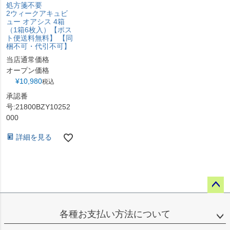
処方箋不要
2ウィークアキュビ
ュー オアシス 4箱
（1箱6枚入）【ポス
ト便送料無料】 【同
梱不可・代引不可】
当店通常価格
オープン価格
¥
10,980
税込
承認番
号:21800BZY10252
000
詳細を見る
ペー
ジト
各種お支払い方法について
ップ