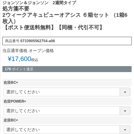
ジョンソン＆ジョンソン 2週間タイプ
処方箋不要
2ウィークアキュビューオアシス ６箱セット （1箱6
枚入）
【ポスト便送料無料】【同梱・代引不可】
商品番号
0733905562754-a06
当店通常価格
オープン価格
¥
17,600
税込
176
ポイント進呈
右目BC
(
必
須
右目POWER
)
(
必
須
左目BC
)
(
必