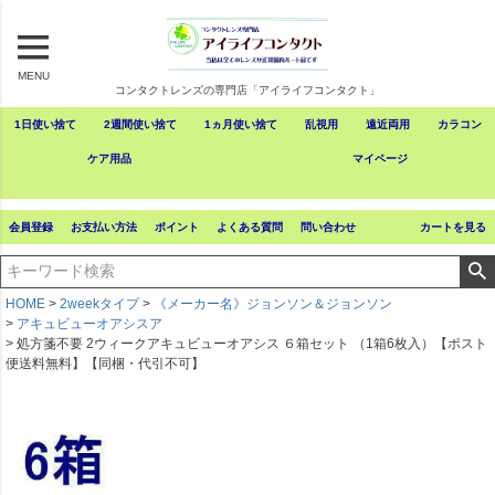
MENU
コンタクトレンズの専門店「アイライフコンタクト」
1日使い捨て
2週間使い捨て
1ヵ月使い捨て
乱視用
遠近両用
カラコン
ケア用品
マイページ
会員登録
お支払い方法
ポイント
よくある質問
問い合わせ
カートを見る
HOME
2weekタイプ
《メーカー名》ジョンソン＆ジョンソン
アキュビューオアシスア
処方箋不要 2ウィークアキュビューオアシス ６箱セット （1箱6枚入）【ポスト
便送料無料】【同梱・代引不可】