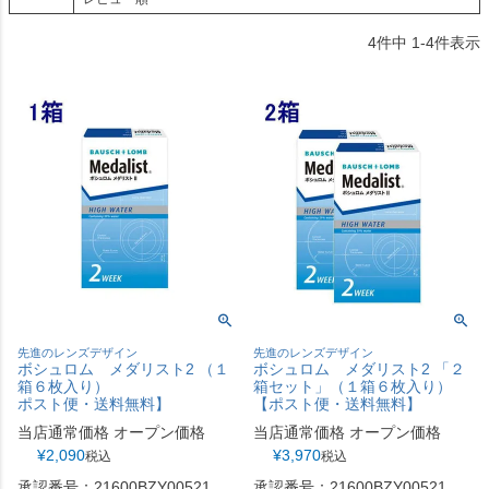
4
件中
1
-
4
件表示
先進のレンズデザイン
先進のレンズデザイン
ボシュロム メダリスト2 （１
ボシュロム メダリスト2 「２
箱６枚入り）
箱セット」（１箱６枚入り）
ポスト便・送料無料】
【ポスト便・送料無料】
当店通常価格
オープン価格
当店通常価格
オープン価格
¥
2,090
¥
3,970
税込
税込
承認番号：21600BZY00521
承認番号：21600BZY00521