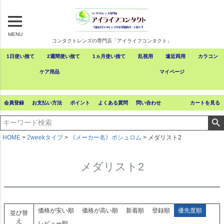
MENU
コンタクトレンズの専門店「アイライフコンタクト」
1日使い捨て
2週間使い捨て
1ヵ月使い捨て
乱視用
遠近両用
カラコン
ケア用品
マイページ
会員登録
お支払い方法
ポイント
よくある質問
問い合わせ
カートを見る
HOME
2weekタイプ
《メーカー名》ボシュロム
メダリスト2
メダリスト2
価格が安い順
価格が高い順
新着順
登録順
優先度順
並び替
え
レビュー順