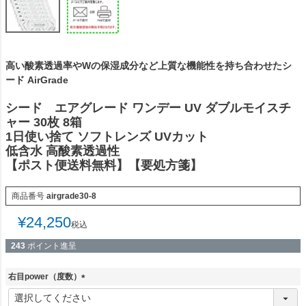
高い酸素透過率やWの保湿成分など上質な機能性を持ち合わせたシ
ード AirGrade
シード エアグレード ワンデー UV ダブルモイスチ
ャー 30枚 8箱
1日使い捨て ソフトレンズ UVカット
低含水 高酸素透過性
【ポスト便送料無料】【要処方箋】
商品番号
airgrade30-8
¥
24,250
税込
243
ポイント進呈
右目power（度数）
(
必