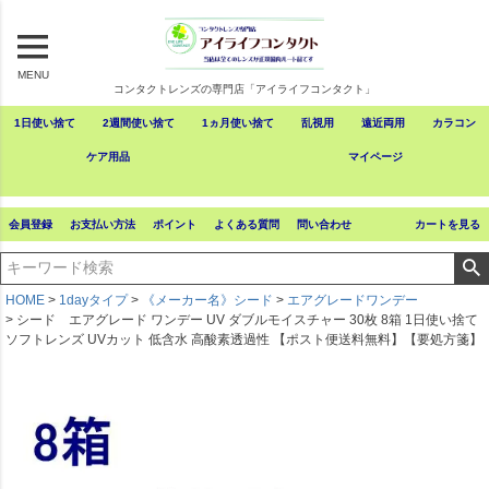
MENU
コンタクトレンズの専門店「アイライフコンタクト」
1日使い捨て
2週間使い捨て
1ヵ月使い捨て
乱視用
遠近両用
カラコン
ケア用品
マイページ
会員登録
お支払い方法
ポイント
よくある質問
問い合わせ
カートを見る
HOME
1dayタイプ
《メーカー名》シード
エアグレードワンデー
シード エアグレード ワンデー UV ダブルモイスチャー 30枚 8箱 1日使い捨て
ソフトレンズ UVカット 低含水 高酸素透過性 【ポスト便送料無料】【要処方箋】