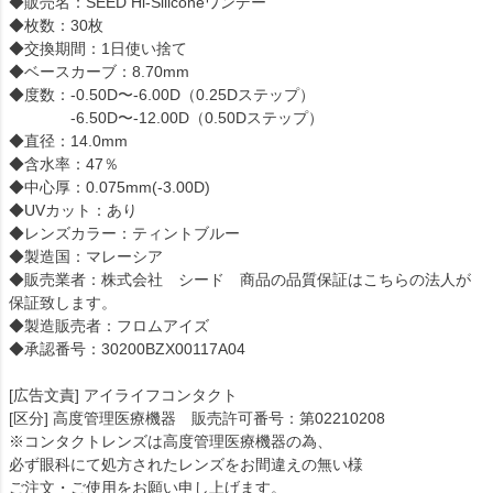
◆販売名：SEED Hi-Siliconeワンデー
◆枚数：30枚
◆交換期間：1日使い捨て
◆ベースカーブ：8.70mm
◆度数：-0.50D〜-6.00D（0.25Dステップ）
-6.50D〜-12.00D（0.50Dステップ）
◆直径：14.0mm
◆含水率：47％
◆中心厚：0.075mm(-3.00D)
◆UVカット：あり
◆レンズカラー：ティントブルー
◆製造国：マレーシア
◆販売業者：株式会社 シード 商品の品質保証はこちらの法人が
保証致します。
◆製造販売者：フロムアイズ
◆承認番号：30200BZX00117A04
[広告文責] アイライフコンタクト
[区分] 高度管理医療機器 販売許可番号：第02210208
※コンタクトレンズは高度管理医療機器の為、
必ず眼科にて処方されたレンズをお間違えの無い様
ご注文・ご使用をお願い申し上げます。