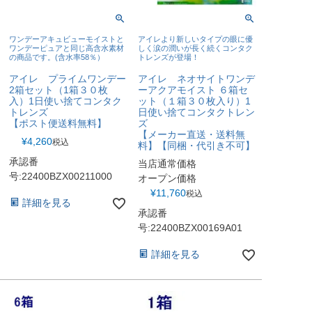
ワンデーアキュビューモイストと
アイレより新しいタイプの眼に優
ワンデーピュアと同じ高含水素材
しく涙の潤いが長く続くコンタク
の商品です。(含水率58％）
トレンズが登場！
アイレ プライムワンデー
アイレ ネオサイトワンデ
2箱セット（1箱３０枚
ーアクアモイスト ６箱セ
入）1日使い捨てコンタク
ット（１箱３０枚入り）1
トレンズ
日使い捨てコンタクトレン
【ポスト便送料無料】
ズ
【メーカー直送・送料無
¥
4,260
税込
料】【同梱・代引き不可】
承認番
当店通常価格
号:22400BZX00211000
オープン価格
¥
11,760
税込
詳細を見る
承認番
号:22400BZX00169A01
詳細を見る