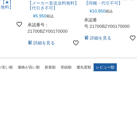
ズ【★】
【メーカー直送送料無料】
【同梱・代引不可】
料無料】
【代引き不可】
¥
10,850
税込
¥
5,950
税込
承認番
承認番号：
号:21700BZY00170000
21700BZY00170000
詳細を見る
詳細を見る
が安い順
価格が高い順
新着順
登録順
優先度順
レビュー順