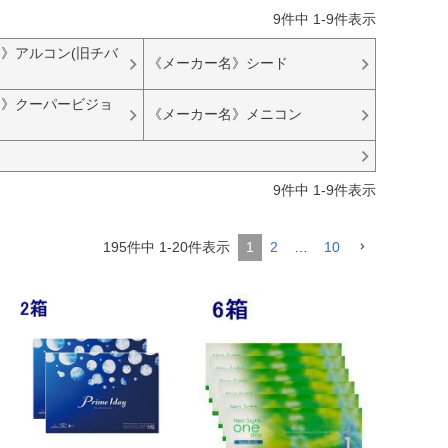
9
件中
1
-
9
件表示
》アルコン(旧チバ
《メーカー名》シード
名》クーパービジョ
《メーカー名》メニコン
9
件中
1
-
9
件表示
195
件中
1
-
20
件表示
1
2
…
10