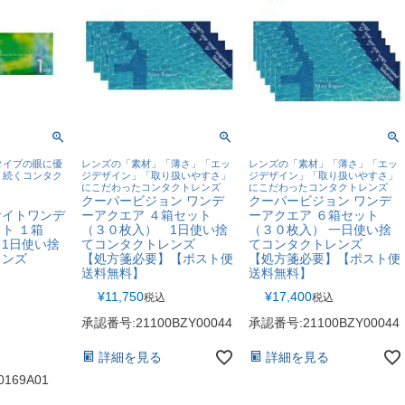
タイプの眼に優
レンズの「素材」「薄さ」「エッ
レンズの「素材」「薄さ」「エッ
く続くコンタク
ジデザイン」「取り扱いやすさ」
ジデザイン」「取り扱いやすさ」
にこだわったコンタクトレンズ
にこだわったコンタクトレンズ
クーパービジョン ワンデ
クーパービジョン ワンデ
サイトワンデ
ーアクエア ４箱セット
ーアクエア ６箱セット
ト １箱
（３０枚入） 1日使い捨
（３０枚入） 一日使い捨
1日使い捨
てコンタクトレンズ
てコンタクトレンズ
レンズ
【処方箋必要】【ポスト便
【処方箋必要】【ポスト便
送料無料】
送料無料】
¥
11,750
¥
17,400
税込
税込
承認番号:21100BZY00044
承認番号:21100BZY00044
詳細を見る
詳細を見る
0169A01