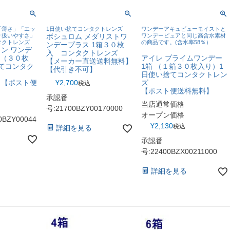
「薄さ」「エッ
1日使い捨てコンタクトレンズ
ワンデーアキュビューモイストと
り扱いやすさ」
ボシュロム メダリストワ
ワンデーピュアと同じ高含水素材
タクトレンズ
の商品です。(含水率58％）
ンデープラス 1箱３０枚
ン ワンデ
入 コンタクトレンズ
箱（３０枚
アイレ プライムワンデー
【メーカー直送送料無料】
てコンタク
1箱 （１箱３０枚入り）1
【代引き不可】
日使い捨てコンタクトレン
】【ポスト便
¥
2,700
ズ
税込
【ポスト便送料無料】
承認番
当店通常価格
号:21700BZY00170000
オープン価格
BZY00044
¥
2,130
税込
詳細を見る
承認番
号:22400BZX00211000
詳細を見る