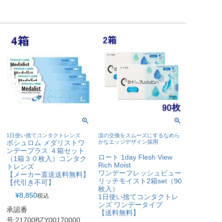
1日使い捨てコンタクトレンズ
涙の交換をスムーズにするなめら
ボシュロム メダリストワ
かなエッジデザイン採用
ンデープラス ４箱セット
ロート 1day Flesh View
（1箱３０枚入）コンタク
Rich Moist
トレンズ
ワンデーフレッシュビュー
【メーカー直送送料無料】
リッチモイスト2箱set（90
【代引き不可】
枚入）
¥
8,850
税込
1日使い捨てコンタクトレ
ンズ ワンデータイプ
承認番
【送料無料】
号:21700BZY00170000