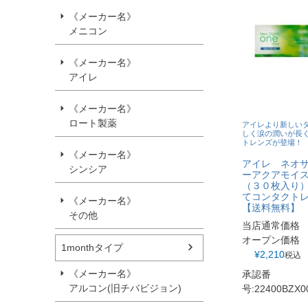
《メーカー名》
メニコン
《メーカー名》
アイレ
《メーカー名》
ロート製薬
アイレより新しい
しく涙の潤いが長
トレンズが登場！
《メーカー名》
アイレ ネオ
シンシア
ーアクアモイス
（３０枚入り）
てコンタクト
《メーカー名》
【送料無料】
その他
当店通常価格
オープン価格
1monthタイプ
¥
2,210
税込
《メーカー名》
承認番
アルコン(旧チバビジョン)
号:22400BZX0