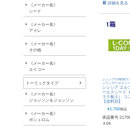
詳細を見る
《メーカー名》
シード
《メーカー名》
アイレ
《メーカー名》
その他
《メーカー名》
エイコー
シンシアのNEWス
トーリックタイプ
ンワンデーエクシ
シンシア エル
ーエクシード １
《メーカー名》
３０枚入） コ
ジョンソン＆ジョンソン
【送料別】
¥
1,760
税込
《メーカー名》
承認番号:21700
ボシュロム
Ａ04