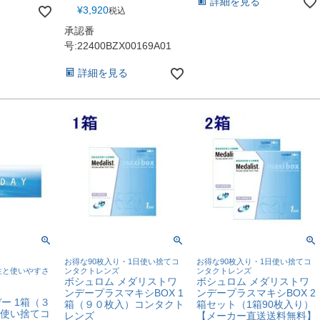
詳細を見る
¥
3,920
税込
承認番
号:22400BZX00169A01
詳細を見る
お得な90枚入り・1日使い捨てコ
お得な90枚入り・1日使い捨てコ
性と使いやすさ
ンタクトレンズ
ンタクトレンズ
ボシュロム メダリストワ
ボシュロム メダリストワ
ンデープラスマキシBOX 1
ンデープラスマキシBOX 2
ー 1箱（３
箱（９０枚入）コンタクト
箱セット（1箱90枚入り）
日使い捨てコ
レンズ
【メーカー直送送料無料】