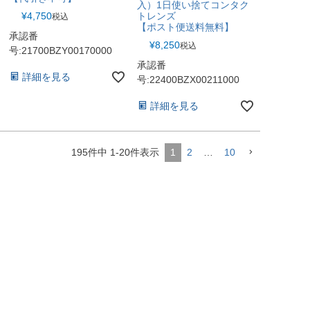
入）1日使い捨てコンタク
¥
4,750
トレンズ
税込
【ポスト便送料無料】
承認番
¥
8,250
税込
号:21700BZY00170000
承認番
詳細を見る
号:22400BZX00211000
詳細を見る
195
件中
1
-
20
件表示
1
2
…
10