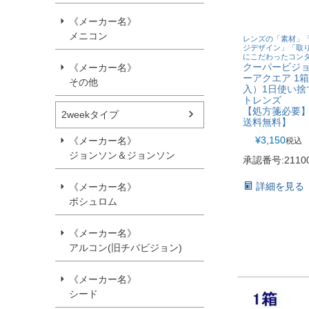
《メーカー名》
メニコン
レンズの「素材」
ジデザイン」「取
にこだわったコン
クーパービジョ
《メーカー名》
ーアクエア 1
その他
入）1日使い捨
トレンズ
【処方箋必要
2weekタイプ
送料無料】
¥
3,150
《メーカー名》
税込
ジョンソン＆ジョンソン
承認番号:21100
詳細を見る
《メーカー名》
ボシュロム
《メーカー名》
アルコン(旧チバビジョン)
《メーカー名》
シード