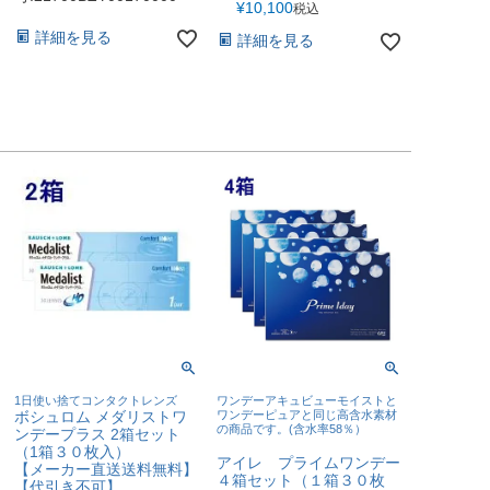
¥
10,100
税込
詳細を見る
詳細を見る
1日使い捨てコンタクトレンズ
ワンデーアキュビューモイストと
ボシュロム メダリストワ
ワンデーピュアと同じ高含水素材
の商品です。(含水率58％）
ンデープラス 2箱セット
（1箱３０枚入）
アイレ プライムワンデー
【メーカー直送送料無料】
４箱セット（１箱３０枚
【代引き不可】