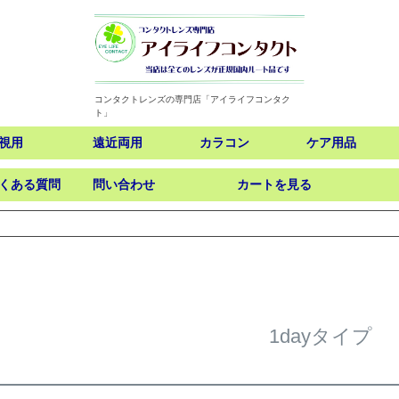
コンタクトレンズの専門店「アイライフコンタク
ト」
視用
遠近両用
カラコン
ケア用品
くある質問
問い合わせ
カートを見る
検索
1dayタイプ