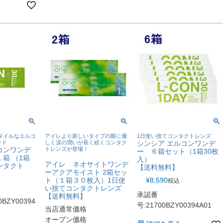
タイルなエルコ
アイレより新しいタイプの眼に優
1日使い捨てコンタクトレンズ
ード
しく涙の潤いが長く続くコンタク
シンシア エルコンワンデ
コンワンデ
トレンズが登場！
ー ６箱セット（1箱30枚
箱 （1箱
入）
アイレ ネオサイトワンデ
ンタクト
【送料無料】
ーアクアモイスト 2箱セッ
ト（１箱３０枚入）1日使
¥
8,590
税込
い捨てコンタクトレンズ
承認番
【送料無料】
BZY00394
号:21700BZY00394A01
当店通常価格
オープン価格