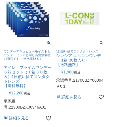
ワンデーアキュビューモイストと
1日使い捨てコンタクトレンズ
ワンデーピュアと同じ高含水素材
シンシア エルコンワンデ
の商品です。(含水率58％）
ー 1箱(30枚入り)
【送料無料】
アイレ プライムワンデー
６箱セット（１箱３０枚
¥
1,980
税込
入）1日使い捨てコンタク
承認番号:21700BZY00394
トレンズ
【送料無料】
Ａ0１
¥
12,200
税込
詳細を見る
承認番
号:21900BZX00946A01
詳細を見る