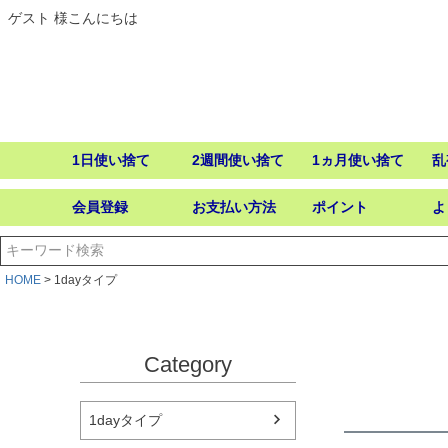
ゲスト 様こんにちは
1日使い捨て
2週間使い捨て
1ヵ月使い捨て
乱
会員登録
お支払い方法
ポイント
よ
HOME
1dayタイプ
Category
1dayタイプ